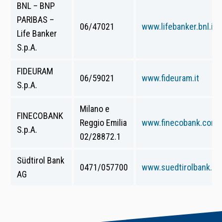
BNL – BNP
PARIBAS –
06/47021
www.lifebanker.bnl.it
Life Banker
S.p.A.
FIDEURAM
06/59021
www.fideuram.it
S.p.A.
Milano e
FINECOBANK
Reggio Emilia
www.finecobank.com
S.p.A.
02/28872.1
Südtirol Bank
0471/057700
www.suedtirolbank.eu
AG