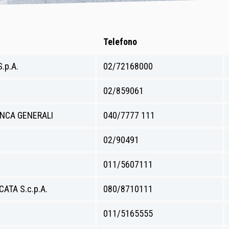
Telefono
.p.A.
02/72168000
02/859061
ANCA GENERALI
040/7777 111
02/90491
011/5607111
ATA S.c.p.A.
080/8710111
011/5165555