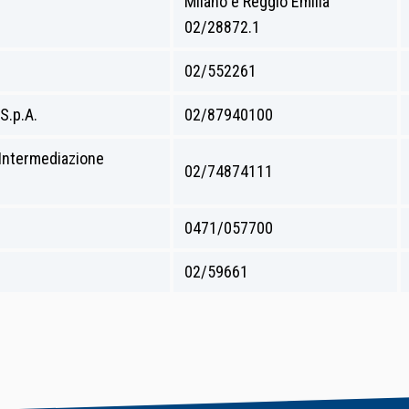
Milano e Reggio Emilia
02/28872.1
02/552261
.p.A.
02/87940100
Intermediazione
02/74874111
0471/057700
02/59661