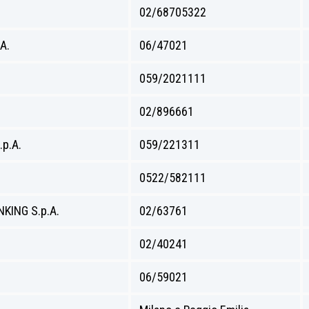
02/68705322
A.
06/47021
059/2021111
02/896661
p.A.
059/221311
0522/582111
KING S.p.A.
02/63761
02/40241
06/59021