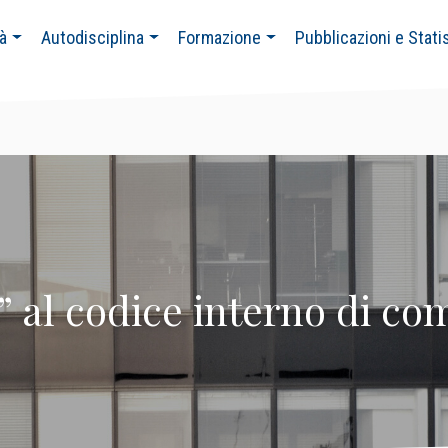
tà
Autodisciplina
Formazione
Pubblicazioni e Stati
” al codice interno di c