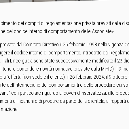
mpimento dei compiti di regolamentazione privata previsti dalla dis
ione del codice interno di comportamento delle Associate».
rovate dal Comitato Direttivo il 26 febbraio 1998 nella vigenza del
digere il codice interno di comportamento, introdotto dal Regola
Tali Linee guida sono state successivamente modificate il 23 dice
i tenere conto delle novità normative previste dalla MiFID), il 9 m
ato all’offerta fuori sede e il cliente), il 26 febbraio 2024, il 9 otto
te dell’intermediario dei comportamenti e delle procedure cui sottop
rilevanti” con particolare riguardo ai doveri di riservatezza, alle pr
menti di incarichi o di procure da parte della clientela, ai rapporti 
ormazione.